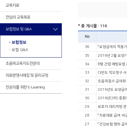
최신VOD
교육자료
전임의 교육목표
최신VOD
* 총 게시물 : 116
보험정보 및 Q&A
No
- 보험정보
36
「요양급여의 적용기
- 보험 Q&A
35
2019년 2월 요양
초음파교육
지도전문의
34
B형 간염 예방요법
33
다빈도 착오청구 사
의료분쟁사례집 및 윤리규정
32
초음파검사 급여화 
전공의를 위한 E-Learning
31
2019년도 요양급
30
2019년(3차) 중
29
보호자 대리처방 관
28
「치료재료 급여·비
27
「건강보험 행위 급