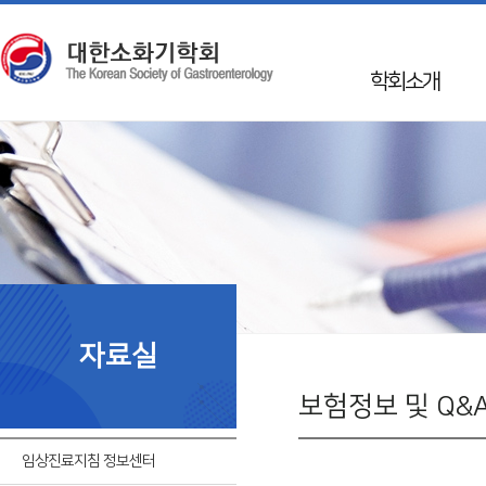
학회소개
인사말
학회 Info
Mission & Vision
학회연혁
50년사
임원진
자료실
지회소개
국제교류
보험정보 및 Q&
회칙
임상진료지침 정보센터