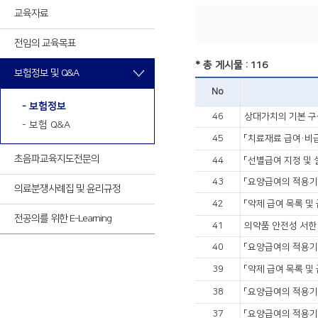
최신VOD
교육자료
전임의 교육목표
최신VOD
* 총 게시물 : 116
보험정보 및 Q&A
No
- 보험정보
46
상대가치의 기본 구
- 보험 Q&A
45
「치료재료 급여·비
초음파교육
지도전문의
44
「선별급여 지정 및 
43
「요양급여의 적용기
의료분쟁사례집 및 윤리규정
42
「약제 급여 목록 및
전공의를 위한 E-Learning
41
의약품 안전성 서한
40
「요양급여의 적용기
39
「약제 급여 목록 
38
「요양급여의 적용기
37
「요양급여의 적용기