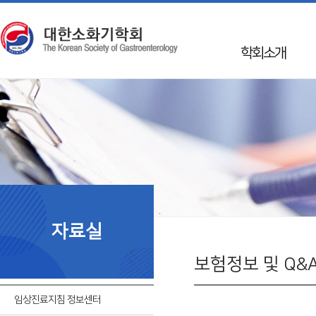
학회소개
인사말
학회 Info
Mission & Vision
학회연혁
50년사
임원진
자료실
지회소개
국제교류
보험정보 및 Q&
회칙
임상진료지침 정보센터