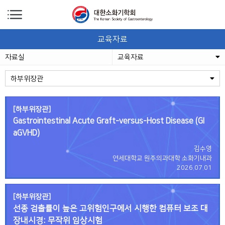
교육자료
자료실
교육자료
하부위장관
[하부위장관]
Gastrointestinal Acute Graft-versus-Host Disease (GI
aGVHD)
김수영
연세대학교 원주의과대학 소화기내과
2026.07.01
[하부위장관]
선종 검출률이 높은 고위험인구에서 시행한 컴퓨터 보조 대
장내시경: 무작위 임상시험