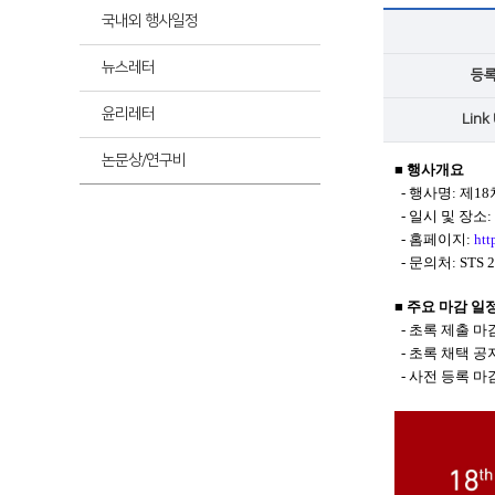
최신
국내외 행사일정
뉴스레터
등
최신
윤리레터
Link
논문상/연구비
■
행사개요
-
행사명
:
제
18
-
일시 및 장소
:
-
홈페이지
:
htt
-
문의처
: STS 
■
주요 마감 일
-
초록 제출 마
-
초록 채택 공
-
사전 등록 마