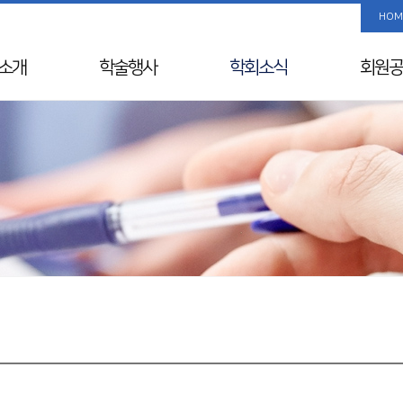
HOM
소개
학술행사
학회소식
회원공
사말
학술행사 리스트
공지사항
사진/
Info
춘계학술대회
국내외 행사일정
회원 검
& Vision
추계학술대회
뉴스레터
해외학회
연혁
SIDDS
윤리레터
년사
KDDW
논문상/연구비
원진
APDW
소개
분과전문의 연수교육
교류
웨비나
칙