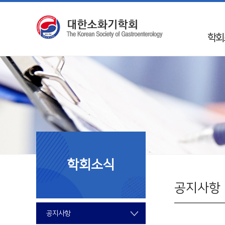
학회
인
학회 
Mission 
학회
50
임
학회소식
지회
국제
공지사항
회
공지사항