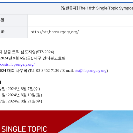
VOD
[일반공지] The 18th Single Topic Sympo
록일
VOD
 URL
http://sts.hbpsurgery.org/
차 싱글 토픽 심포지엄
(STS 2024)
 2024
년
9
월
6
일
(
금
),
대구 인터불고호텔
p://sts.hbpsurgery.org/
2024
대회 사무국
(Tel. 02-3452-7136 / E-mail.
sts@hbpsurgery.org
)
정
감일
: 2024
년
8
월
7
일
(
수
)
지일
: 2024
년
8
월
19
일
(
월
)
감일
: 2024
년
8
월
21
일
(
수
)