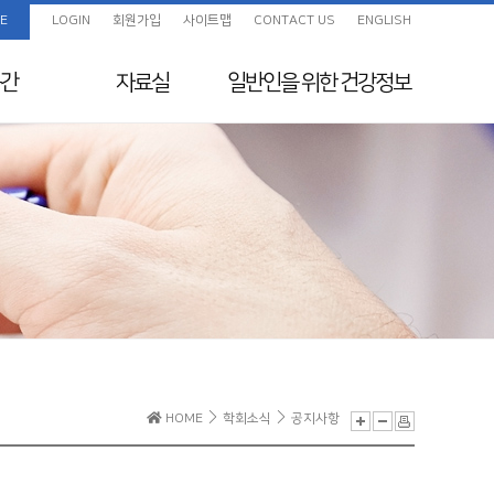
E
LOGIN
회원가입
사이트맵
CONTACT US
ENGLISH
간
자료실
일반인을 위한
건강정보
임상진료지침 정보센
화보
일반인을 위한 건강정보
터
색
교육자료
지원
전임의 교육목표
보험정보 및 Q&A
초음파교육
지도전문의
의료분쟁사례집 및 윤
리규정
전공의를 위한 E-
HOME
학회소식
공지사항
Learning