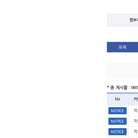
첨부
목록
* 총 게시물 : 98
No
카
학
학
학