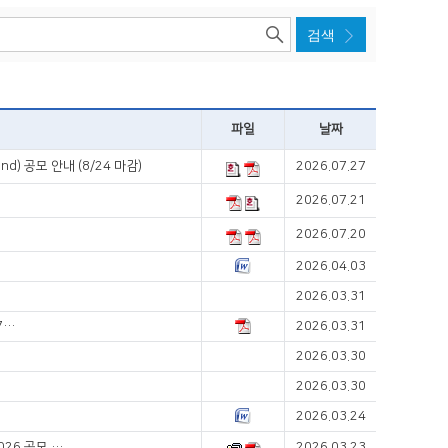
파일
날짜
d) 공모 안내 (8/24 마감)
2026.07.27
2026.07.21
2026.07.20
2026.04.03
2026.03.31
International Digestive Disease Forum (IDDF) 2026 개최 안내(6/27-28)
2026.03.31
내
2026.03.30
2026.03.30
2026.03.24
APAGE/JGH Foundation Clinician-Scientist Training Fellowship 2026 공모 안내
2026.03.23