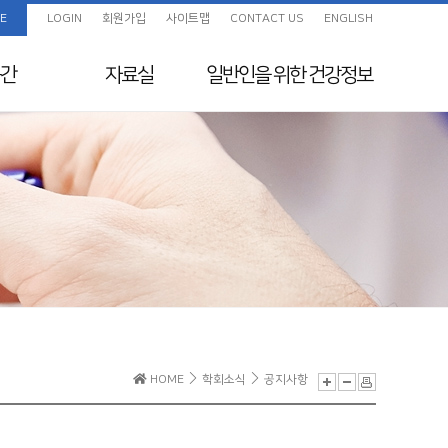
E
LOGIN
회원가입
사이트맵
CONTACT US
ENGLISH
간
자료실
일반인을 위한
건강정보
임상진료지침 정보센
화보
일반인을 위한 건강정보
터
색
교육자료
지원
전임의 교육목표
보험정보 및 Q&A
초음파교육
지도전문의
의료분쟁사례집 및 윤
리규정
전공의를 위한 E-
HOME
학회소식
공지사항
Learning