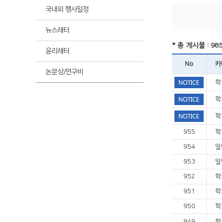
최신
국내외 행사일정
뉴스레터
최신
* 총 게시물 : 98
윤리레터
No
카
논문상/연구비
학
학
학
955
학
954
일
953
일
952
학
951
학
950
학
949
학