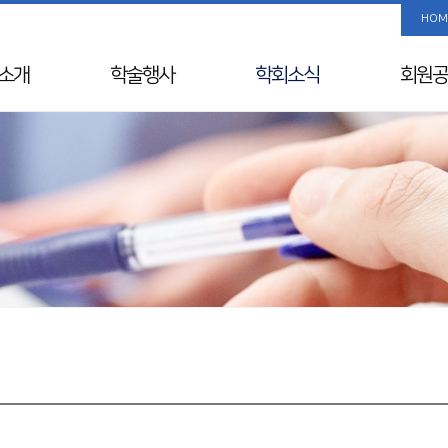
HOM
소개
학술행사
학회소식
회원공
사말
학술행사 리스트
공지사항
사진/
Info
춘계학술대회
국내외 행사일정
회원 검
& Vision
추계학술대회
뉴스레터
해외학회
연혁
SIDDS
윤리레터
년사
KDDW
논문상/연구비
원진
APDW
소개
분과전문의 연수교육
교류
웨비나
칙