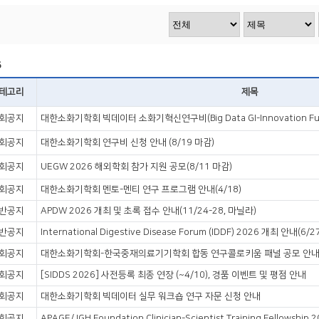
VOD
VOD
5
테고리
제목
회공지
대한소화기학회 빅데이터 소화기혁신연구비(Big Data GI-Innovation Fun
회공지
대한소화기학회 연구비 신청 안내 (8/19 마감)
회공지
UEGW 2026 해외학회 참가 지원 공모(8/11 마감)
회공지
대한소화기학회 멘토-멘티 연구 프로그램 안내(4/18)
반공지
APDW 2026 개최 및 초록 접수 안내(11/24-28, 마닐라)
반공지
회공지
대한소화기학회-한국중재의료기기학회 합동 연구콜로키움 패널 공모 안
회공지
[SIDDS 2026] 사전등록 최종 연장 (~4/10), 경품 이벤트 및 평점 안내
회공지
대한소화기학회 빅데이터 실무 워크숍 연구 자문 신청 안내
회공지