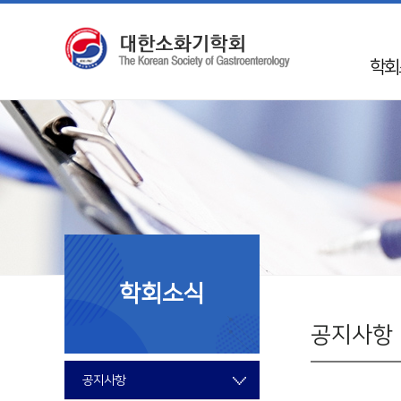
학회
인
학회 
Mission 
학회
50
임
학회소식
지회
국제
공지사항
회
공지사항