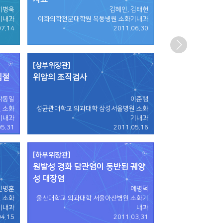
이병욱
김혜인, 김태헌
기내과
이화의학전문대학원 목동병원 소화기내과
07.14
2011.06.30
[상부위장관]
립절
위암의 조직검사
박동일
이준행
 소화
성균관대학교 의과대학 삼성서울병원 소화
기내과
기내과
05.31
2011.05.16
[하부위장관]
원발성 경화 담관염이 동반된 궤양
성 대장염
민병훈
예병덕
 소화
울산대학교 의과대학 서울아산병원 소화기
기내과
내과
04.15
2011.03.31