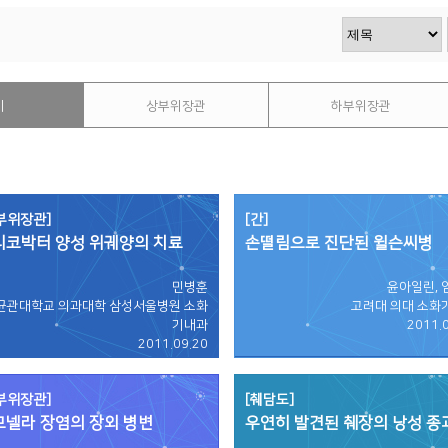
VOD
VOD
체
상부위장관
하부위장관
부위장관]
[간]
리코박터 양성 위궤양의 치료
손떨림으로 진단된 윌슨씨병
민병훈
윤아일린, 
균관대학교 의과대학 삼성서울병원 소화
고려대 의대 소화
기내과
2011.
2011.09.20
부위장관]
[췌담도]
모넬라 장염의 장외 병변
우연히 발견된 췌장의 낭성 종