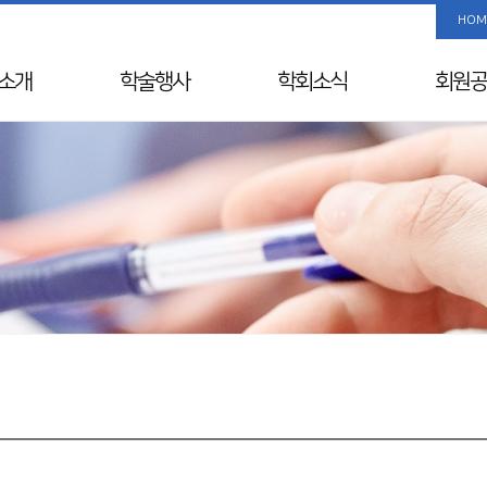
HOM
소개
학술행사
학회소식
회원공
사말
학술행사 리스트
공지사항
사진/
Info
춘계학술대회
국내외 행사일정
회원 검
& Vision
추계학술대회
뉴스레터
해외학회
연혁
SIDDS
윤리레터
년사
KDDW
논문상/연구비
원진
APDW
소개
분과전문의 연수교육
교류
웨비나
칙