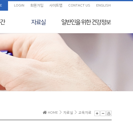
E
LOGIN
회원가입
사이트맵
CONTACT US
ENGLISH
간
자료실
일반인을 위한
건강정보
임상진료지침 정보센
화보
일반인을 위한 건강정보
터
색
교육자료
지원
전임의 교육목표
보험정보 및 Q&A
초음파교육
지도전문의
의료분쟁사례집 및 윤
리규정
전공의를 위한 E-
HOME
자료실
교육자료
Learning