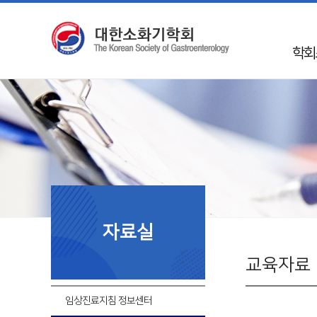
학회
인
학회 
Mission 
학회
50
임
자료실
지회
국제
교육자료
회
임상진료지침 정보센터