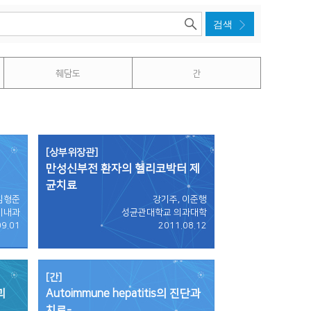
췌담도
간
[상부위장관]
만성신부전 환자의 헬리코박터 제
균치료
임형준
강기주, 이준행
기내과
성균관대학교 의과대학
09.01
2011.08.12
[간]
괴
Autoimmune hepatitis의 진단과
치료-