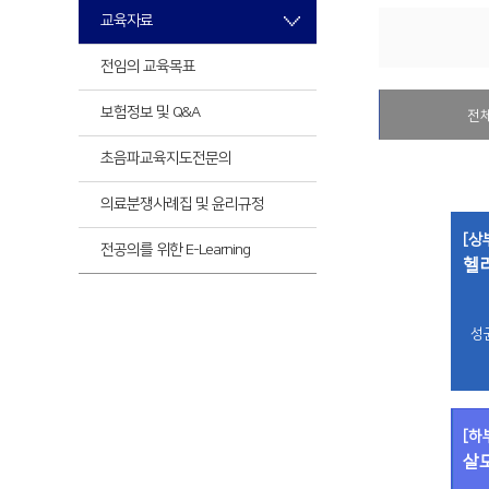
최신
교육자료
전임의 교육목표
최신
보험정보 및 Q&A
전
초음파교육
지도전문의
의료분쟁사례집 및 윤리규정
[상
전공의를 위한 E-Learning
헬
성
[하
살