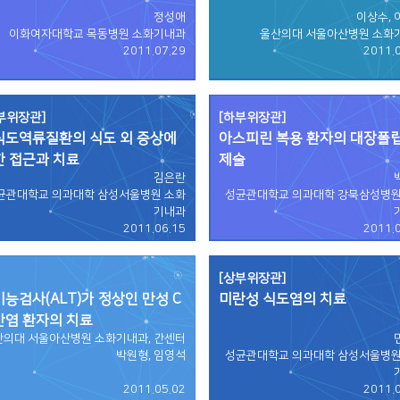
정성애
이상수, 
이화여자대학교 목동병원 소화기내과
울산의대 서울아산병원 소화
2011.07.29
2011.
부위장관]
[하부위장관]
식도역류질환의 식도 외 증상에
아스피린 복용 환자의 대장폴
한 접근과 치료
제술
김은란
균관대학교 의과대학 삼성서울병원 소화
성균관대학교 의과대학 강북삼성병원
기내과
2011.06.15
2011.
[상부위장관]
능검사(ALT)가 정상인 만성 C
미란성 식도염의 치료
간염 환자의 치료
산의대 서울아산병원 소화기내과, 간센터
박원형, 임영석
성균관대학교 의과대학 삼성서울병원
2011.05.02
2011.