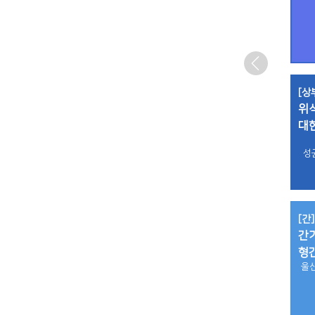
[상
위
대
성
[간]
간기
형
울