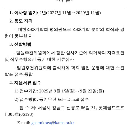
- 다 음 -
1.
이사장 임기
:
2
년
(2027
년
11
월
~ 2029
년
11
월
)
2.
응모 자격
-
대한소화기학회 평의원으로 소화기학 분야의 학식과 경
험이 풍부한 자
3.
선발방법
-
임원추천위원회에서 정한 심사기준에 의거하여 자격요건
및 직무수행요건 등에 대한 서류심사
-
임원추천위원회에 출석하여 학회 발전 운영에 대한 소견
발표 점수 종합
4.
지원서류 접수
1)
접수기간
: 2025
년
9
월
1
일(월)
~ 9
월
22
일(월)
2)
접수방법
:
등기우편 또는
E-mail
접수
접 수 처
:
서울시 강남구 선릉로
86
길
31,
롯데골드로즈
Ⅱ
305
호
(06193)
E-mail:
gastrokoea@kams.or.kr