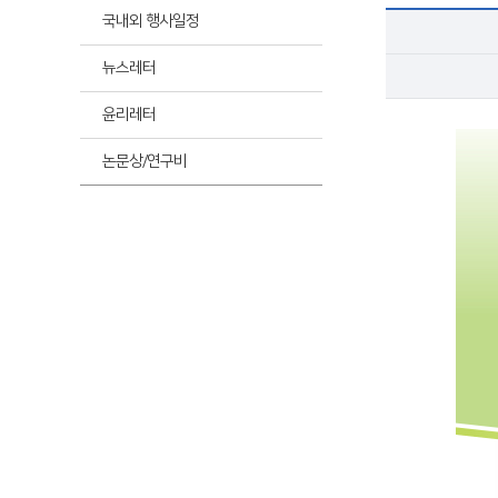
최신
국내외 행사일정
뉴스레터
최신
윤리레터
논문상/연구비