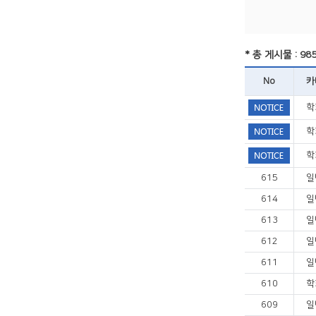
* 총 게시물 : 98
No
카
학
학
학
615
일
614
일
613
일
612
일
611
일
610
학
609
일