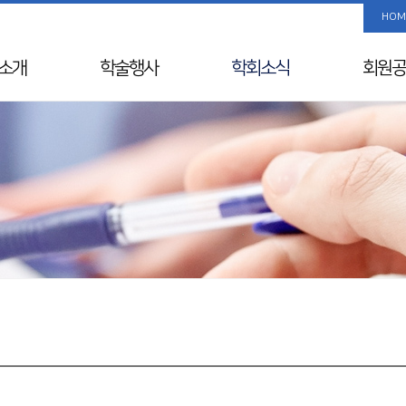
HOM
소개
학술행사
학회소식
회원공
사말
학술행사 리스트
공지사항
사진/
Info
춘계학술대회
국내외 행사일정
회원 검
& Vision
추계학술대회
뉴스레터
해외학회
연혁
SIDDS
윤리레터
년사
KDDW
논문상/연구비
원진
APDW
소개
분과전문의 연수교육
교류
웨비나
칙