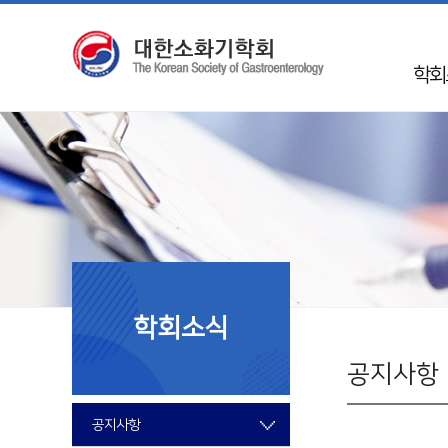
학회
인
학회 
Mission 
학회
50
임
학회소식
지회
국제
공지사항
회
공지사항