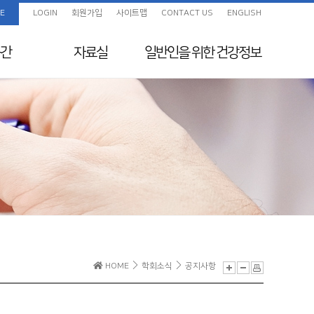
E
LOGIN
회원가입
사이트맵
CONTACT US
ENGLISH
간
자료실
일반인을 위한
건강정보
임상진료지침 정보센
화보
일반인을 위한 건강정보
터
색
교육자료
지원
전임의 교육목표
보험정보 및 Q&A
초음파교육
지도전문의
의료분쟁사례집 및 윤
리규정
전공의를 위한 E-
HOME
학회소식
공지사항
Learning