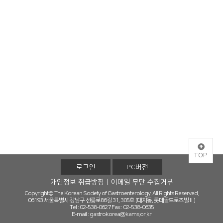
TOP
로그인
PC버전
개인정보 취급방침
이메일 무단 수집거부
Copyright© The Korean Society of Gastroenterology. All Rights Reserved.
06193 서울특별시 강남구 선릉로86길 31, 305호 (대치동, 롯데골드로즈빌Ⅱ)
Tel : 02-538-0627
Fax : 02-538-0635
E-mail :
gastrokorea@kams.or.kr