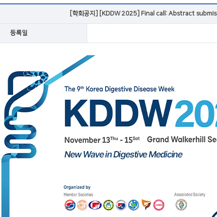
VOD
[학회공지] [KDDW 2025] Final call: Abstract submiss
등록일
VOD