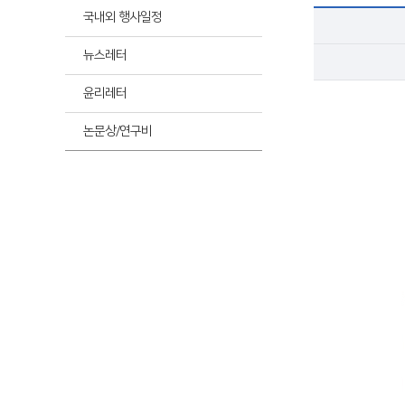
최신
국내외 행사일정
뉴스레터
최신
윤리레터
논문상/연구비