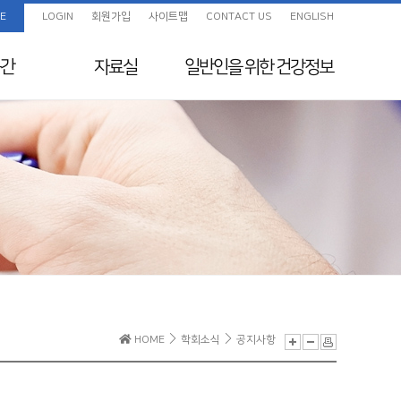
E
LOGIN
회원가입
사이트맵
CONTACT US
ENGLISH
간
자료실
일반인을 위한
건강정보
임상진료지침 정보센
화보
일반인을 위한 건강정보
터
색
교육자료
지원
전임의 교육목표
보험정보 및 Q&A
초음파교육
지도전문의
의료분쟁사례집 및 윤
리규정
전공의를 위한 E-
HOME
학회소식
공지사항
Learning