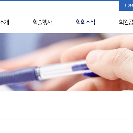
HOM
소개
학술행사
학회소식
회원공
사말
학술행사 리스트
공지사항
사진/
Info
춘계학술대회
국내외 행사일정
회원 검
& Vision
추계학술대회
뉴스레터
해외학회
연혁
SIDDS
윤리레터
년사
KDDW
논문상/연구비
원진
APDW
소개
분과전문의 연수교육
교류
웨비나
칙