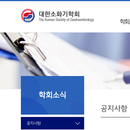
학회
인
학회 
Mission 
학회
50
임
학회소식
지회
국제
공지사항
회
공지사항