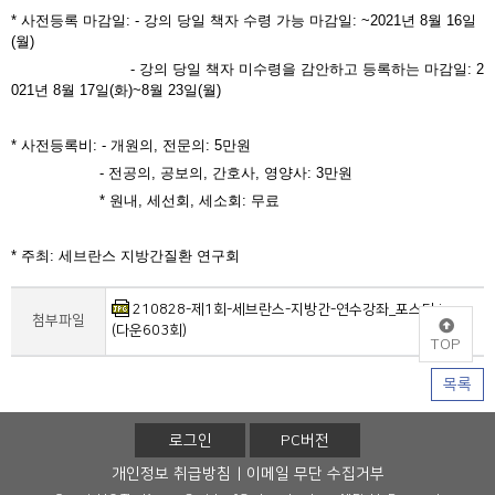
* 사전등록 마감일: - 강의 당일 책자 수령 가능 마감일: ~2021년 8월 16일
(월)
- 강의 당일 책자 미수령을 감안하고 등록하는 마감일: 2
021년 8월 17일(화)~8월 23일(월)
* 사전등록비: - 개원의, 전문의: 5만원
- 전공의, 공보의, 간호사, 영양사: 3만원
* 원내, 세선회, 세소회: 무료
* 주최: 세브란스 지방간질환 연구회
210828-제1회-세브란스-지방간-연수강좌_포스터.jpg
첨부파일
(다운603회)
TOP
목록
로그인
PC버전
개인정보 취급방침
이메일 무단 수집거부