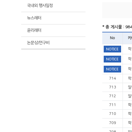
최신
국내외 행사일정
뉴스레터
최신
* 총 게시물 : 98
윤리레터
No
카
논문상/연구비
학
학
학
714
학
713
일
712
일
711
학
710
학
709
학