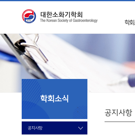
학회
인
학회 
Mission 
학회
50
임
학회소식
지회
국제
공지사항
회
공지사항