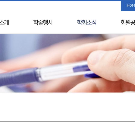
HOM
소개
학술행사
학회소식
회원공
사말
학술행사 리스트
공지사항
사진/
Info
춘계학술대회
국내외 행사일정
회원 검
& Vision
추계학술대회
뉴스레터
해외학회
연혁
SIDDS
윤리레터
년사
KDDW
논문상/연구비
원진
APDW
소개
분과전문의 연수교육
교류
웨비나
칙