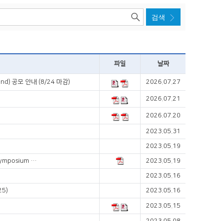
파일
날짜
d) 공모 안내 (8/24 마감)
2026.07.27
2026.07.21
2026.07.20
2023.05.31
2023.05.19
The 22nd Recent Update of Neurogastroenterology&Motility Symposium 안내(6/3)
2023.05.19
2023.05.16
5)
2023.05.16
2023.05.15