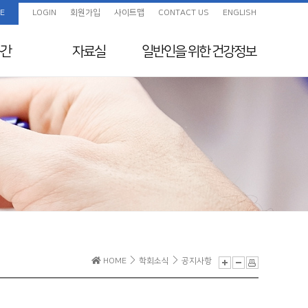
E
LOGIN
회원가입
사이트맵
CONTACT US
ENGLISH
간
자료실
일반인을 위한
건강정보
임상진료지침 정보센
화보
일반인을 위한 건강정보
터
색
교육자료
지원
전임의 교육목표
보험정보 및 Q&A
초음파교육
지도전문의
의료분쟁사례집 및 윤
리규정
전공의를 위한 E-
HOME
학회소식
공지사항
Learning