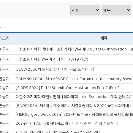
VOD
VOD
5
테고리
제목
회공지
대한소화기학회 빅데이터 소화기혁신연구비(Big Data GI-Innovation Fun
회공지
대한소화기학회 연구비 신청 안내 (8/19 마감)
회공지
UEGW 2026 해외학회 참가 지원 공모(8/11 마감)
반공지
회공지
[SIDDS 2024] D-11! Submit Your Abstract by Feb. 2 (Fri), 2024!
회공지
대한소화기학회-대한비만대사외과학회 Joint Symposium 개최 안내(2/1
반공지
[ENDO2024] 제4회 세계소화기내시경학술대회 & 2024 국제소화기내
반공지
[HBP Surgery Week 2024] 2024년도 한국간담췌외과학회 국제학
반공지
2024년 제17회 가톨릭대학교 의과대학 내과 연수강좌 개최 안내
반공지
제 27회 연세의대 소화기병연구소 심포지엄 개최 안내