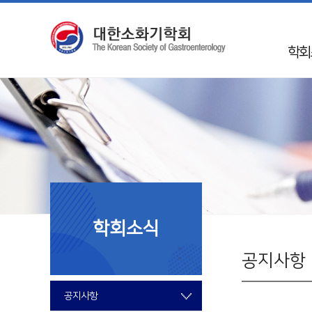
학회
인
학회 
Mission 
학회
50
임
학회소식
지회
국제
공지사항
회
공지사항