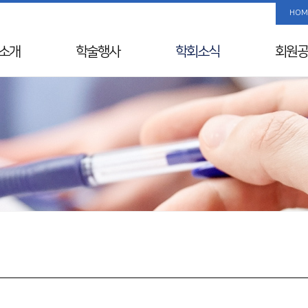
HOM
소개
학술행사
학회소식
회원공
사말
학술행사 리스트
공지사항
사진/
Info
춘계학술대회
국내외 행사일정
회원 검
& Vision
추계학술대회
뉴스레터
해외학회
연혁
SIDDS
윤리레터
년사
KDDW
논문상/연구비
원진
APDW
소개
분과전문의 연수교육
교류
웨비나
칙