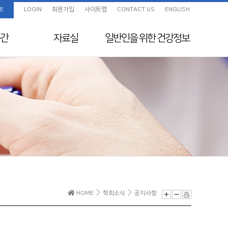
E
LOGIN
회원가입
사이트맵
CONTACT US
ENGLISH
간
자료실
일반인을 위한
건강정보
임상진료지침 정보센
화보
일반인을 위한 건강정보
터
색
교육자료
지원
전임의 교육목표
보험정보 및 Q&A
초음파교육
지도전문의
의료분쟁사례집 및 윤
리규정
전공의를 위한 E-
HOME
학회소식
공지사항
Learning