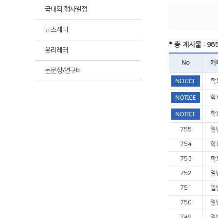
최신
국내외 행사일정
뉴스레터
최신
* 총 게시물 : 98
윤리레터
No
카
논문상/연구비
학
학
학
755
일
754
학
753
학
752
일
751
일
750
일
749
일