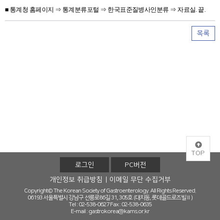
■ 통계청 홈페이지 ⇒ 통계분류포털
⇒ 한국표준질병사인분류
⇒ 자료실. 끝.
목록
TOP
로그인
PC버전
개인정보 취급방침
이메일 무단 수집거부
Copyright© The Korean Society of Gastroenterology. All Rights Reserved.
06193 서울특별시 강남구 선릉로86길 31, 305호 (대치동, 롯데골드로즈빌Ⅱ)
Tel : 02-538-0627
Fax : 02-538-0635
E-mail :
gastrokorea@kams.or.kr