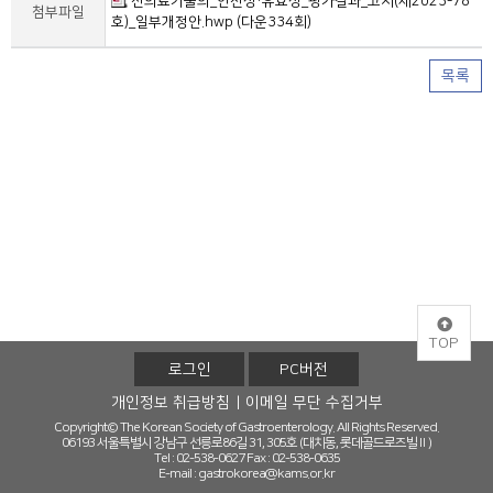
신의료기술의_안전성·유효성_평가결과_고시(제2023-78
첨부파일
호)_일부개정안.hwp (다운334회)
목록
TOP
로그인
PC버전
개인정보 취급방침
이메일 무단 수집거부
Copyright© The Korean Society of Gastroenterology. All Rights Reserved.
06193 서울특별시 강남구 선릉로86길 31, 305호 (대치동, 롯데골드로즈빌Ⅱ)
Tel : 02-538-0627
Fax : 02-538-0635
E-mail :
gastrokorea@kams.or.kr