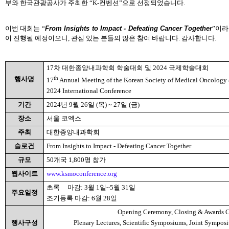
부와 한국관광공사가 주최한
“K-
컨벤션”으로 선정되었습니다
.
이번 대회는 “
From Insights to Impact - Defeating Cancer Together
”이라
이 진행될 예정이오니, 관심 있는 분들의 많은 참여 바랍니다. 감사합니다.
17
차 대한종양내과학회 학술대회 및
2024
국제학술대회
th
행사명
17
Annual Meeting of the Korean Society of Medical Oncology
2024 International Conference
기간
2024
년
9
월
26
일
(
목
) ~ 27
일
(
금
)
장소
서울 코엑스
주최
대한종양내과학회
슬로건
From Insights to Impact - Defeating Cancer Together
규모
50
개국
1,800
명 참가
웹사이트
www.ksmoconference.org
초록
마감
: 3
월
1
일
~5
월
31
일
주요일정
조기등록 마감
: 6
월
28
일
Opening Ceremony, Closing & Awards 
행사구성
Plenary Lectures, Scientific Symposiums, Joint Sympos