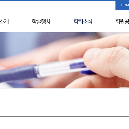
HOM
소개
학술행사
학회소식
회원공
사말
학술행사 리스트
공지사항
사진/
Info
춘계학술대회
국내외 행사일정
회원 검
& Vision
추계학술대회
뉴스레터
해외학회
연혁
SIDDS
윤리레터
년사
KDDW
논문상/연구비
원진
APDW
소개
분과전문의 연수교육
교류
웨비나
칙