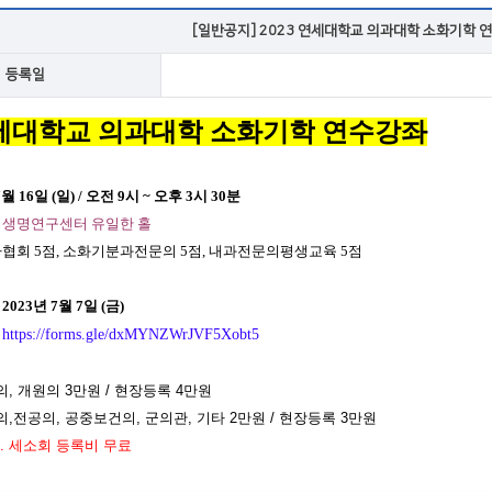
VOD
[일반공지] 2023 연세대학교 의과대학 소화기학 연수
등록일
VOD
세대학교
의과대학
소화기학
연수강좌
7
월
16
일
(
일
) /
오전
9
시
~
오후
3
시
30
분
의생명연구센터
유일한
홀
사협회
5
점
,
소화기분과전문의
5
점
,
내과전문의평생교육
5
점
: 2023
년
7
월
7
일
(
금
)
:
https://forms.gle/dxMYNZWrJVF5Xobt5
의
,
개원의
3
만원
/
현장등록
4
만원
의
,
전공의
,
공중보건의
,
군의관
,
기타
2
만원
/
현장등록
3
만원
.
세소회 등록비 무료