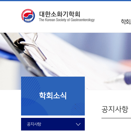
학회
인
학회 
Mission 
학회
50
임
학회소식
지회
국제
공지사항
회
공지사항