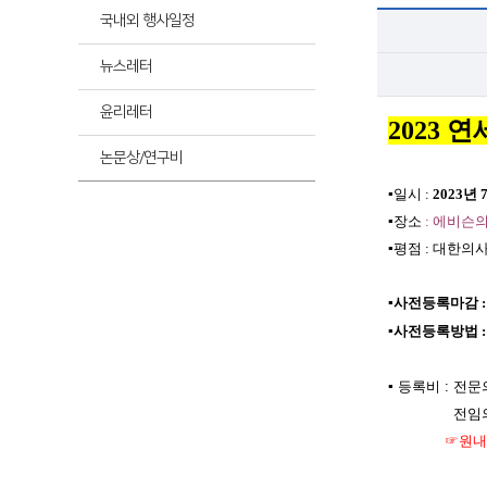
최신
국내외 행사일정
뉴스레터
최신
윤리레터
2023
연
논문상/연구비
▪
일시
:
2023
년
▪
장소
:
에비슨
▪
평점
:
대한의
▪
사전등록마감
▪
사전등록방법
▪
등록비
:
전문
전임
☞원내