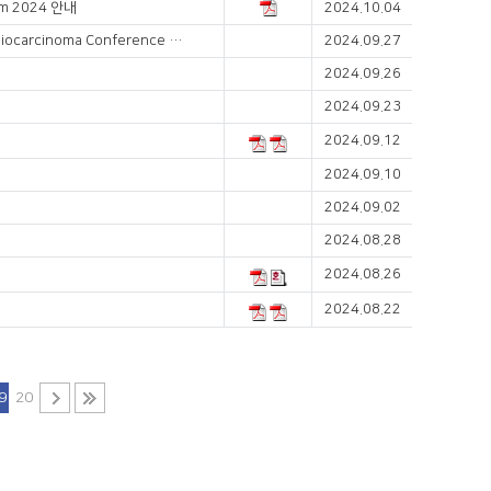
m 2024 안내
2024.10.04
KSMO Liver Cancer Symposium & 7th Annual Asia-Pacific Cholangiocarcinoma Conference 안내 (11/2-3)
2024.09.27
2024.09.26
2024.09.23
2024.09.12
2024.09.10
2024.09.02
2024.08.28
2024.08.26
2024.08.22
9
20