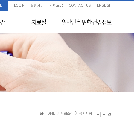
E
LOGIN
회원가입
사이트맵
CONTACT US
ENGLISH
간
자료실
일반인을 위한
건강정보
임상진료지침 정보센
화보
일반인을 위한 건강정보
터
색
교육자료
지원
전임의 교육목표
보험정보 및 Q&A
초음파교육
지도전문의
의료분쟁사례집 및 윤
리규정
전공의를 위한 E-
HOME
학회소식
공지사항
Learning