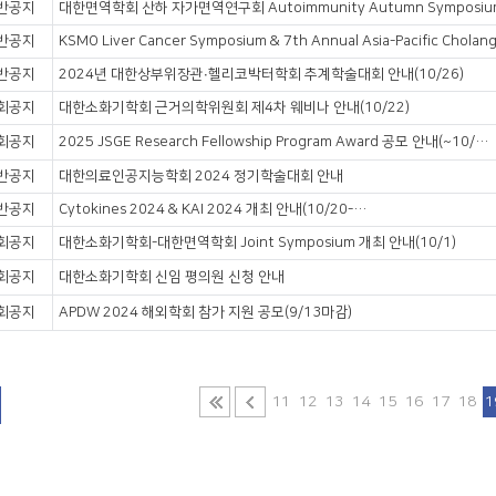
반공지
대한면역학회 산하 자가면역연구회 Autoimmunity Autumn Symposiu
반공지
반공지
2024년 대한상부위장관∙헬리코박터학회 추계학술대회 안내(10/26)
회공지
대한소화기학회 근거의학위원회 제4차 웨비나 안내(10/22)
회공지
2025 JSGE Research Fellowship Program Award 공모 안내(~10/25)
반공지
대한의료인공지능학회 2024 정기학술대회 안내
반공지
Cytokines 2024 & KAI 2024 개최 안내(10/20-23)
회공지
대한소화기학회-대한면역학회 Joint Symposium 개최 안내(10/1)
회공지
대한소화기학회 신임 평의원 신청 안내
회공지
APDW 2024 해외학회 참가 지원 공모(9/13마감)
11
12
13
14
15
16
17
18
1