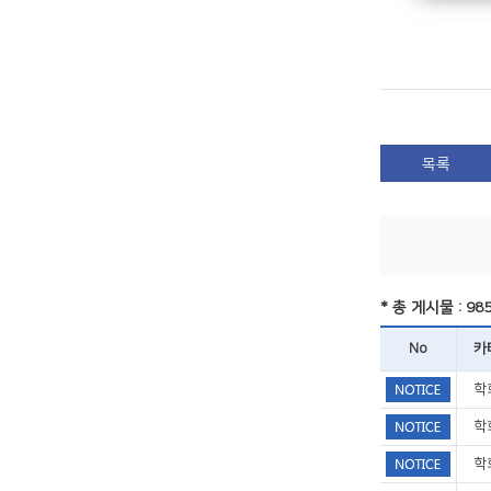
목록
* 총 게시물 : 98
No
카
학
학
학