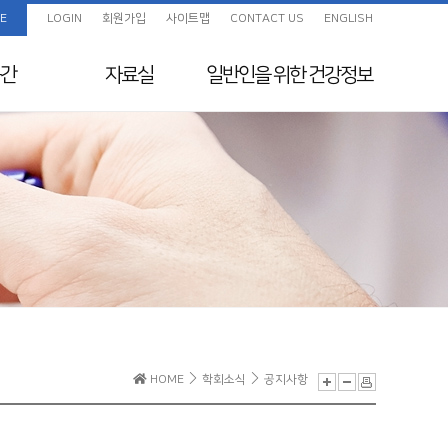
E
LOGIN
회원가입
사이트맵
CONTACT US
ENGLISH
간
자료실
일반인을 위한
건강정보
임상진료지침 정보센
화보
일반인을 위한 건강정보
터
색
교육자료
지원
전임의 교육목표
보험정보 및 Q&A
초음파교육
지도전문의
의료분쟁사례집 및 윤
리규정
전공의를 위한 E-
HOME
학회소식
공지사항
Learning