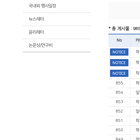
최신
국내외 행사일정
뉴스레터
최신
* 총 게시물 : 98
윤리레터
No
카
논문상/연구비
학
학
학
855
학
854
일
853
학
852
일
851
학
850
학
849
일