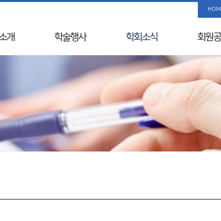
HOM
소개
학술행사
학회소식
회원공
사말
학술행사 리스트
공지사항
사진/
Info
춘계학술대회
국내외 행사일정
회원 검
& Vision
추계학술대회
뉴스레터
해외학회
연혁
SIDDS
윤리레터
년사
KDDW
논문상/연구비
원진
APDW
소개
분과전문의 연수교육
교류
웨비나
칙