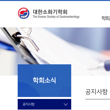
학회
인
학회 
Mission 
학회
50
임
학회소식
지회
국제
공지사항
회
공지사항