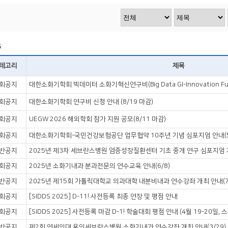
VOD
VOD
5
테고리
제목
회공지
대한소화기학회 빅데이터 소화기혁신연구비(Big Data GI-Innovation Fun
회공지
대한소화기학회 연구비 신청 안내 (8/19 마감)
회공지
UEGW 2026 해외학회 참가 지원 공모(8/11 마감)
회공지
대한소화기학회-국민건강보험공단 업무협약 10주년 기념 심포지엄 안내(5
반공지
2025년 제3차 세브란스병원 염증성장질환센터 기초 중개 연구 심포지엄 개
회공지
2025년 소화기내과 분과전문의 연수교육 안내(6/8)
반공지
2025년 제15회 가톨릭대학교 의과대학 내분비내과 연수강좌 개최 안내(7/
회공지
[SIDDS 2025] D-11! 사전등록 최종 연장 및 평점 안내
회공지
[SIDDS 2025] 사전등록 마감 D-1! 학술대회 평점 안내 (4월 19-20일
반공지
제2회 연세의대 용인세브란스병원 소화기내과 연수강좌 개최 안내(3/29)