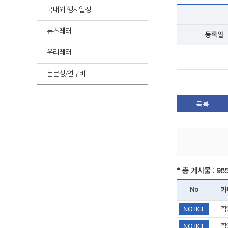
최신
국내외 행사일정
뉴스레터
등록일
최신
윤리레터
논문상/연구비
목록
* 총 게시물 : 98
No
카
학
학