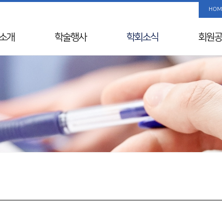
HOM
소개
학술행사
학회소식
회원공
사말
학술행사 리스트
공지사항
사진/
Info
춘계학술대회
국내외 행사일정
회원 검
& Vision
추계학술대회
뉴스레터
해외학회
연혁
SIDDS
윤리레터
년사
KDDW
논문상/연구비
원진
APDW
소개
분과전문의 연수교육
교류
웨비나
칙