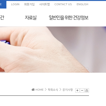
E
LOGIN
회원가입
사이트맵
CONTACT US
ENGLISH
간
자료실
일반인을 위한
건강정보
임상진료지침 정보센
화보
일반인을 위한 건강정보
터
색
교육자료
지원
전임의 교육목표
보험정보 및 Q&A
초음파교육
지도전문의
의료분쟁사례집 및 윤
리규정
전공의를 위한 E-
HOME
학회소식
공지사항
Learning