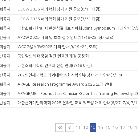
회공지
UEGW 2026 해외학회 참가 지원 공모(8/11 마감)
회공지
UEGW 2025 해외학회 참가 지원 공모(7/31 마감)
회공지
대한소화기학회-대한천식알레르기학회 Joint Symposium 개최 안내(7/2
반공지
APDW 2025 개최 및 초록 접수 안내(11/18-22, 싱가포르)
회공지
WCOG@AGW2025 개최 안내(9/19~22, 호주)
반공지
국립암센터 대장암 검진 권고안 개정 공청회
회공지
대한소화기학회 연구비 신청 안내(7/18 마감)
반공지
2025 연세대학교 의과대학 소화기학 연수강좌 개최 안내(7/13)
회공지
APAGE Research Programme Award 2025 모집 안내
회공지
반공지
대한근거기반의학회 2025 온라인 교육 워크샵 개최 안내(6/27, 7/4, 7/1
11
12
13
14
15
16
17
18
1