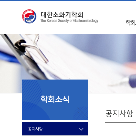
학회
인
학회 
Mission 
학회
50
임
학회소식
지회
국제
공지사항
회
공지사항