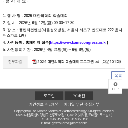
- 행 사 개 요 -
1. 행 사 명 : 2026 대한의학회 학술대회
2. 일 시 : 2026년 6월 12일(금) 09:00~17:30
3. 장 소 : 플렌티컨벤션(서울성모병원, 서울시 서초구 반포대로 222 옴니
버스파크 L층)
4.
사전등록 : 홈페이지 접수(
https://www.kamscongress.or.kr
)
5. 사전등록 기간 : 2026년 4월 21일(화) ~ 6월 8일(월)
첨부파일
2026 대한의학회 학술대회 프로그램.pdf (다운101회)
목록
TOP
로그인
PC버전
개인정보 취급방침
이메일 무단 수집거부
Copyright© The Korean Society of Gastroenterology. All Rights Reserved.
06193 서울특별시 강남구 선릉로86길 31, 305호 (대치동, 롯데골드로즈빌Ⅱ)
Tel : 02-538-0627
Fax : 02-538-0635
E-mail :
gastrokorea@kams.or.kr