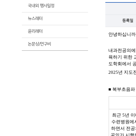
최신
국내외 행사일정
뉴스레터
등록일
최신
윤리레터
안녕하십니까
논문상/연구비
내과전공의에 
육하기 위한 
도학회에서 공
2025년 지
■ 복부초음파
최근 5년 이
수련병원에서
하면서 전공
공의가 시행