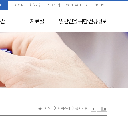
E
LOGIN
회원가입
사이트맵
CONTACT US
ENGLISH
간
자료실
일반인을 위한
건강정보
임상진료지침 정보센
화보
일반인을 위한 건강정보
터
색
교육자료
지원
전임의 교육목표
보험정보 및 Q&A
초음파교육
지도전문의
의료분쟁사례집 및 윤
리규정
전공의를 위한 E-
HOME
학회소식
공지사항
Learning