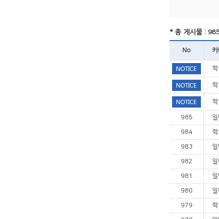
* 총 게시물 : 98
No
카
학
학
학
985
일
984
학
983
일
982
일
981
일
980
일
979
학