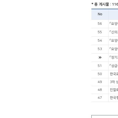
* 총 게시물 : 11
No
56
「요양
55
「신의
54
「요양
53
「요양
「장기
51
「상급
50
한국표
49
3차 
48
진찰
47
한국형