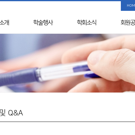
HOM
소개
학술행사
학회소식
회원공
사말
학술행사 리스트
공지사항
사진/
Info
춘계학술대회
국내외 행사일정
회원 검
& Vision
추계학술대회
뉴스레터
해외학회
연혁
SIDDS
윤리레터
년사
KDDW
논문상/연구비
원진
APDW
소개
분과전문의 연수교육
교류
웨비나
및 Q&A
칙