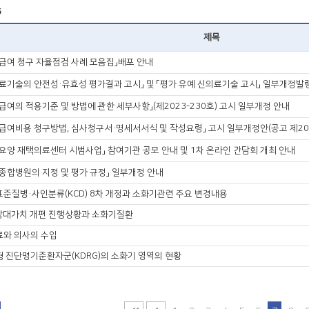
6
제목
급여 청구 자율점검 사례 모음집」배포 안내
료기술의 안전성·유효성 평가결과 고시」 및 「평가 유예 신의료기술 고시」 일부개정발
급여의 적용기준 및 방법에 관한 세부사항」(제2023-230호) 고시 일부개정 안내
급여비용 청구방법, 심사청구서·명세서서식 및 작성요령」 고시 일부개정안(공고 제202
요양 재택의료센터 시범사업」 참여기관 공모 안내 및 1차 온라인 간담회 개최 안내
종합병원의 지정 및 평가 규정」 일부개정 안내
준질병·사인분류(KCD) 8차 개정과 소화기관련 주요 변경내용
상대가치 개편 진행상황과 소화기질환
료와 의사의 수입
 진단명기준환자군(KDRG)의 소화기 영역의 현황