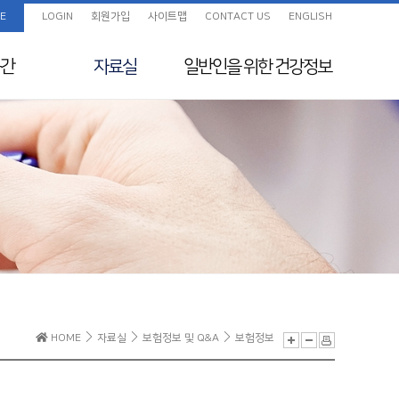
E
LOGIN
회원가입
사이트맵
CONTACT US
ENGLISH
간
자료실
일반인을 위한
건강정보
임상진료지침 정보센
화보
일반인을 위한 건강정보
터
색
교육자료
지원
전임의 교육목표
보험정보 및 Q&A
초음파교육
지도전문의
의료분쟁사례집 및 윤
리규정
전공의를 위한 E-
HOME
자료실
보험정보 및 Q&A
보험정보
Learning