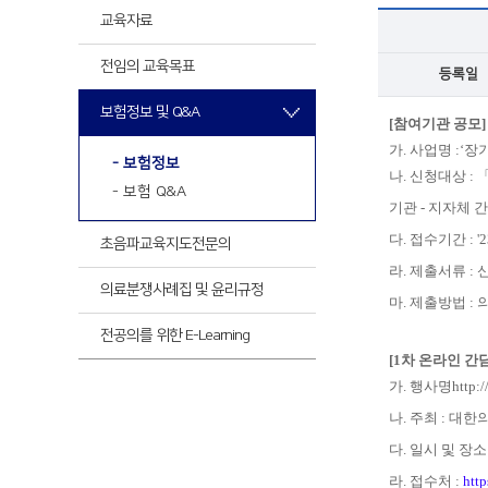
최신
교육자료
전임의 교육목표
등록일
최신
보험정보 및 Q&A
[참여기관 공모]
가. 사업명 :
- 보험정보
나. 신청대상 
- 보험 Q&A
기관 - 지자체 
다. 접수기간 : '23.
초음파교육
지도전문의
라. 제출서류 :
의료분쟁사례집 및 윤리규정
마. 제출방법 :
전공의를 위한 E-Learning
[1차 온라인 간
가. 행사명
http:/
나. 주최 : 
다. 일시 및 장소 :
라. 접수처 :
htt