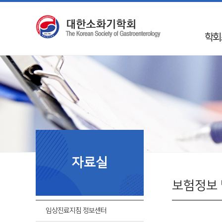
학회
인
학회 
Mission 
학회
50
임
자료실
지회
국제
보험정보 
회
임상진료지침 정보센터