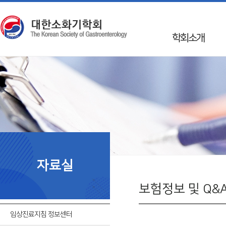
학회소개
인사말
학회 Info
Mission & Vision
학회연혁
50년사
임원진
자료실
지회소개
국제교류
보험정보 및 Q&
회칙
임상진료지침 정보센터