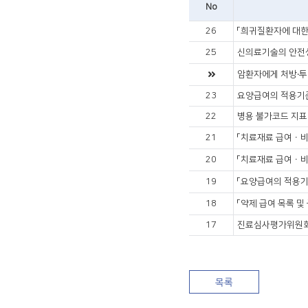
No
26
「희귀질환자에 대한
25
신의료기술의 안전성
암환자에게 처방‧투
23
요양급여의 적용기준
22
병용 불가코드 지표
21
「치료재료 급여ㆍ비
20
「치료재료 급여ㆍ비
19
「요양급여의 적용기
18
「약제 급여 목록 
17
진료심사평가위원회 
목록