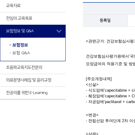
최신VOD
교육자료
전임의 교육목표
등록일
최신VOD
보험정보 및 Q&A
<관련근거: 건강보험심사평가원 공
- 보험정보
- 보험 Q&A
건강보험심사평가원에서‘국민
요양급여의 적용기준 및 방법
초음파교육
지도전문의
[주요개정내역]
의료분쟁사례집 및 윤리규정
<신설>
- 식도암에‘capecitabine + 
전공의를 위한 E-Learning
- 췌장암에‘capecitabine 
- 자궁암에‘paclitaxel + c
<변경>
- 전립선암 투여단계 2차 이상에
<삭제>