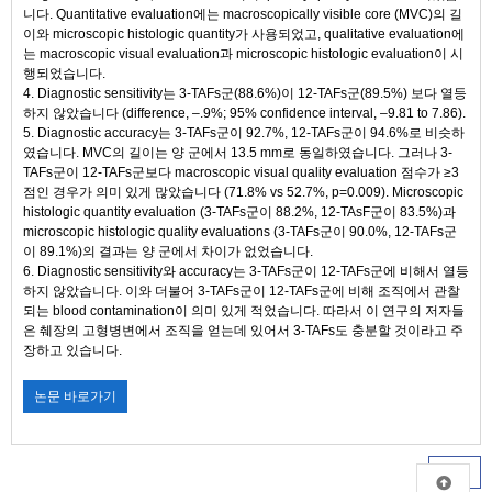
니다. Quantitative evaluation에는 macroscopically visible core (MVC)의 길
이와 microscopic histologic quantity가 사용되었고, qualitative evaluation에
는 macroscopic visual evaluation과 microscopic histologic evaluation이 시
행되었습니다.
4. Diagnostic sensitivity는 3-TAFs군(88.6%)이 12-TAFs군(89.5%) 보다 열등
하지 않았습니다 (difference, –.9%; 95% confidence interval, –9.81 to 7.86).
5. Diagnostic accuracy는 3-TAFs군이 92.7%, 12-TAFs군이 94.6%로 비슷하
였습니다. MVC의 길이는 양 군에서 13.5 mm로 동일하였습니다. 그러나 3-
TAFs군이 12-TAFs군보다 macroscopic visual quality evaluation 점수가 ≥3
점인 경우가 의미 있게 많았습니다 (71.8% vs 52.7%, p=0.009). Microscopic
histologic quantity evaluation (3-TAFs군이 88.2%, 12-TAsF군이 83.5%)과
microscopic histologic quality evaluations (3-TAFs군이 90.0%, 12-TAFs군
이 89.1%)의 결과는 양 군에서 차이가 없었습니다.
6. Diagnostic sensitivity와 accuracy는 3-TAFs군이 12-TAFs군에 비해서 열등
하지 않았습니다. 이와 더불어 3-TAFs군이 12-TAFs군에 비해 조직에서 관찰
되는 blood contamination이 의미 있게 적었습니다. 따라서 이 연구의 저자들
은 췌장의 고형병변에서 조직을 얻는데 있어서 3-TAFs도 충분할 것이라고 주
장하고 있습니다.
논문 바로가기
목록