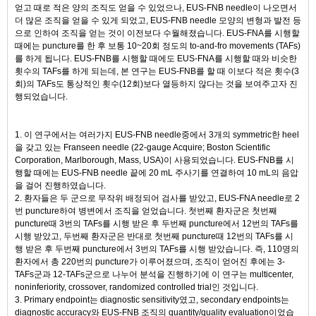
얻고 때로 적은 양의 조직도 얻을 수 있었으나, EUS-FNB needle이 나오면서
더 많은 조직을 얻을 수 있게 되었고, EUS-FNB needle 모양의 변형과 발전 등
으로 인하여 조직을 얻는 것이 이전보다 수월해졌습니다. EUS-FNA를 시행할
때에는 puncture를 한 후 보통 10~20회 정도의 to-and-fro movements (TAFs)
를 하게 됩니다. EUS-FNB를 시행할 때에도 EUS-FNA를 시행할 때와 비슷한
횟수의 TAFs를 하게 되는데, 본 연구는 EUS-FNB를 할 때 이보다 적은 횟수(3
회)의 TAFs도 통상적인 횟수(12회)보다 열등하지 않다는 것을 보여주고자 진
행되었습니다.
1. 이 연구에서는 여러가지 EUS-FNB needle중에서 3개의 symmetric한 heel
을 갖고 있는 Franseen needle (22-gauge Acquire; Boston Scientific
Corporation, Marlborough, Mass, USA)이 사용되었습니다. EUS-FNB를 시
행할 때에는 EUS-FNB needle 끝에 20 mL 주사기를 연결하여 10 mL의 음압
을 걸어 진행하였습니다.
2. 환자들은 두 군으로 무작위 배정되어 검사를 받았고, EUS-FNA needle로 2
번 puncture하여 병변에서 조직을 얻었습니다. 첫번째 환자군은 첫번째
puncture때 3번의 TAFs를 시행 받은 후 두번째 puncture에서 12번의 TAFs를
시행 받았고, 두번째 환자군은 반대로 첫번째 puncture때 12번의 TAFs를 시
행 받은 후 두번째 puncture에서 3번의 TAFs를 시행 받았습니다. 즉, 110명의
환자에서 총 220번의 puncture가 이루어졌으며, 조직이 얻어진 후에는 3-
TAFs군과 12-TAFs군으로 나누어 분석을 진행하기에 이 연구는 multicenter,
noninferiority, crossover, randomized controlled trial인 것입니다.
3. Primary endpoint는 diagnostic sensitivity였고, secondary endpoints는
diagnostic accuracy와 EUS-FNB 조직의 quantity/quality evaluation이었습